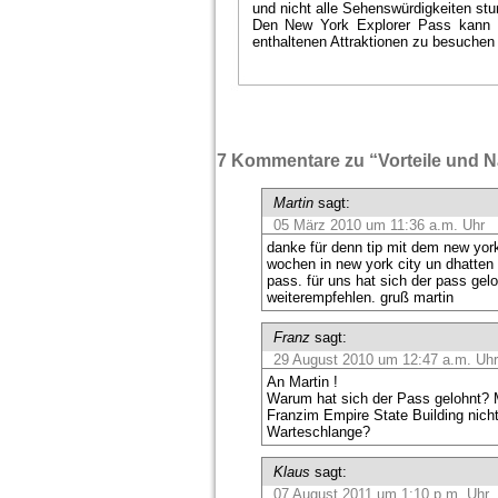
und nicht alle Sehenswürdigkeiten st
Den New York Explorer Pass kann ma
enthaltenen Attraktionen zu besuchen
7 Kommentare zu “Vorteile und N
Martin
sagt:
05 März 2010 um 11:36 a.m. Uhr
danke für denn tip mit dem new yor
wochen in new york city un dhatten
pass. für uns hat sich der pass gel
weiterempfehlen. gruß martin
Franz
sagt:
29 August 2010 um 12:47 a.m. Uhr
An Martin !
Warum hat sich der Pass gelohnt?
Franzim Empire State Building nicht
Warteschlange?
Klaus
sagt:
07 August 2011 um 1:10 p.m. Uhr