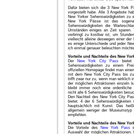
Dafür bieten sich die 3 New York P
vorgestellt habe. Alle 3 Angebote 
New Yorker Sehenswürdigkeiten zu ei
New York Pässe ist das sogenan
Sehenswürdigkeiten die Warteschl
Umständen einiges an Zeit sparen.
verbringt zu kostbar ist, um Stunde
vielleicht alleine deswegen einer d
es einige Unterschiede und jeder New
ich einmal genauer beleuchten möchte
Vorteile und Nachteile des New York
Der
New York City Pass
bietet
Sehenswürdigkeiten zu einem Pre
offiziellen Homepage findet man eine
mit dem New York City Pass bis zu 
trifft zwar nur zu, wenn man wirklich 
der möglichen Attraktionen einzeln k
bleibt immer noch eine ordentliche
nicht alle 6 Sehenswürdigkeiten besuc
Den Nachteil des New York City Pass
bietet. 4 der 6 Sehenswürdigkeiten
hauptsächlich mit Kunst. Das heißt
allgemein weniger der Museumstyp i
empfehlen.
Vorteile und Nachteile des New Yor
Die Vorteile des
New York Pass
s
Auswahl der möglichen Attraktionen.