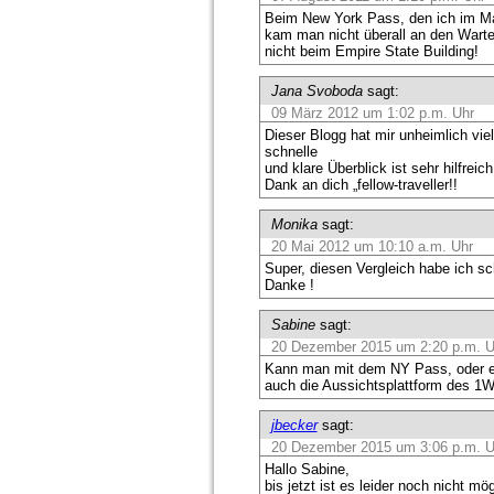
Beim New York Pass, den ich im Mai
kam man nicht überall an den Warte
nicht beim Empire State Building!
Jana Svoboda
sagt:
09 März 2012 um 1:02 p.m. Uhr
Dieser Blogg hat mir unheimlich viel
schnelle
und klare Überblick ist sehr hilfreich.
Dank an dich „fellow-traveller!!
Monika
sagt:
20 Mai 2012 um 10:10 a.m. Uhr
Super, diesen Vergleich habe ich s
Danke !
Sabine
sagt:
20 Dezember 2015 um 2:20 p.m. U
Kann man mit dem NY Pass, oder 
auch die Aussichtsplattform des 1
jbecker
sagt:
20 Dezember 2015 um 3:06 p.m. U
Hallo Sabine,
bis jetzt ist es leider noch nicht m