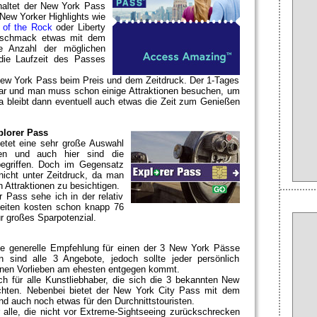
haltet der New York Pass
New Yorker Highlights wie
 of the Rock
oder Liberty
 Geschmack etwas mit dem
e Anzahl der möglichen
die Laufzeit des Passes
New York Pass beim Preis und dem Zeitdruck. Der 1-Tages
lar und man muss schon einige Attraktionen besuchen, um
a bleibt dann eventuell auch etwas die Zeit zum Genießen
plorer Pass
etet eine sehr große Auswahl
en und auch hier sind die
begriffen. Doch im Gegensatz
icht unter Zeitdruck, da man
 Attraktionen zu besichtigen.
 Pass sehe ich in der relativ
keiten kosten schon knapp 76
für großes Sparpotenzial.
 generelle Empfehlung für einen der 3 New York Pässe
n sind alle 3 Angebote, jedoch sollte jeder persönlich
enen Vorlieben am ehesten entgegen kommt.
 für alle Kunstliebhaber, die sich die 3 bekannten New
ten. Nebenbei bietet der New York City Pass mit dem
and auch noch etwas für den Durchnittstouristen.
alle, die nicht vor Extreme-Sightseeing zurückschrecken