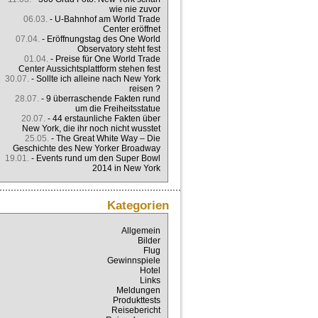
wie nie zuvor
06.03.
-
U-Bahnhof am World Trade
Center eröffnet
07.04.
-
Eröffnungstag des One World
Observatory steht fest
01.04.
-
Preise für One World Trade
Center Aussichtsplattform stehen fest
30.07.
-
Sollte ich alleine nach New York
reisen ?
28.07.
-
9 überraschende Fakten rund
um die Freiheitsstatue
20.07.
-
44 erstaunliche Fakten über
New York, die ihr noch nicht wusstet
25.05.
-
The Great White Way – Die
Geschichte des New Yorker Broadway
19.01.
-
Events rund um den Super Bowl
2014 in New York
Kategorien
Allgemein
Bilder
Flug
Gewinnspiele
Hotel
Links
Meldungen
Produkttests
Reisebericht