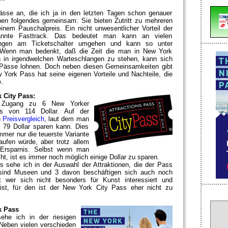
ässe an, die ich ja in den letzten Tagen schon genauer
haben folgendes gemeinsam:
Sie bieten Zutritt zu mehreren
nem Pauschalpreis. Ein nicht unwesentlicher Vorteil der
nte Fasttrack. Das bedeutet man kann an vielen
angen am Ticketschalter umgehen und kann so unter
 Wenn man bedenkt, daß die Zeit die man in New York
n in irgendwelchen Warteschlangen zu stehen, kann sich
er Pässe lohnen. Doch neben diesen Gemeinsamkeiten gibt
 York Pass hat seine eigenen Vorteile und Nachteile, die
.
 City Pass:
 Zugang zu 6 New Yorker
is von 114 Dollar. Auf der
n
Preisvergleich
, laut dem man
79 Dollar sparen kann. Dies
immer nur die teuerste Variante
aufen würde, aber trotz allem
 Ersparnis. Selbst wenn man
ht, ist es immer noch möglich einige Dollar zu sparen.
 sehe ich in der Auswahl der Attraktionen, die der Pass
 sind Museen und 3 davon beschäftigen sich auch noch
 wer sich nicht besonders für Kunst interessiert und
st, für den ist der New York City Pass eher nicht zu
k Pass
ehe ich in der riesigen
 Neben vielen verschieden