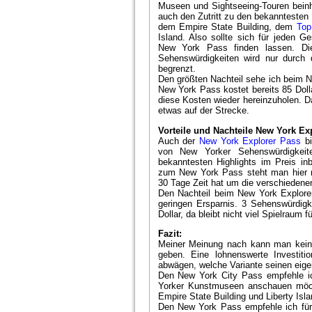
Museen und Sightseeing-Touren bein
auch den Zutritt zu den bekanntesten 
dem Empire State Building, dem
Top
Island. Also sollte sich für jeden
New York Pass finden lassen. Di
Sehenswürdigkeiten wird nur durch 
begrenzt.
Den größten Nachteil sehe ich beim 
New York Pass kostet bereits 85 Dol
diese Kosten wieder hereinzuholen. D
etwas auf der Strecke.
Vorteile und Nachteile New York Ex
Auch der
New York Explorer Pass
bi
von New Yorker Sehenswürdigkeit
bekanntesten Highlights im Preis in
zum New York Pass steht man hier n
30 Tage Zeit hat um die verschiedenen
Den Nachteil beim New York Explorer
geringen Ersparnis. 3 Sehenswürdig
Dollar, da bleibt nicht viel Spielraum 
Fazit:
Meiner Meinung nach kann man keine
geben. Eine lohnenswerte Investitio
abwägen, welche Variante seinen eig
Den New York City Pass empfehle ich
Yorker Kunstmuseen anschauen möch
Empire State Building und Liberty Isl
Den New York Pass empfehle ich für 