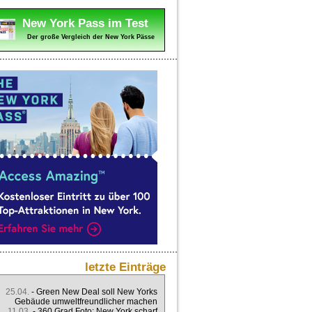
New York Pass im Test
Der große Vergleich der New York Pässe
letzte Einträge
25.04.
-
Green New Deal soll New Yorks
Gebäude umweltfreundlicher machen
11.03.
-
360 Grad Foto: New York scharf