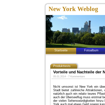
New York Weblog
Startseite
Fotoalbum
Produkttests
Vorteile und Nachteile der 
05.01.2014 -
7 Kommentare
Nicht umsonst ist New York ein übera
Stadt bietet zahlreiche Attraktionen,
natürlich auch ein relativ teures Pflas
auch der Überseeflug muss erstmal b
der vielen Sehenswürdigkeiten hinzu
York auch mal etwas Geld sparen kan