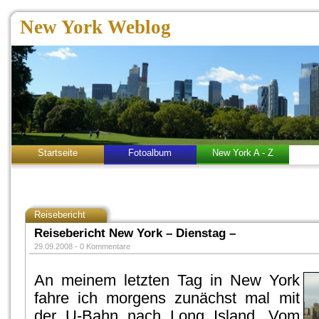
New York Weblog
Startseite
Fotoalbum
New York A - Z
Reisebericht
Reisebericht New York – Dienstag –
29.09.2008 -
0 Kommentare
An meinem letzten Tag in New York
fahre ich morgens zunächst mal mit
der U-Bahn nach Long Island. Vom