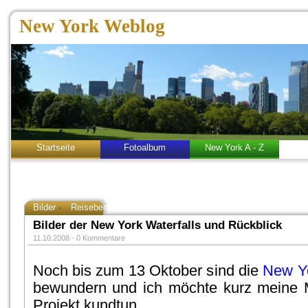
New York Weblog
Startseite
Fotoalbum
New York A - Z
Bilder
·
Reisebericht
Bilder der New York Waterfalls und Rückblick
11.10.2008 -
0 Kommentare
Noch bis zum 13 Oktober sind die
New Yo
bewundern und ich möchte kurz meine
Projekt kundtun.