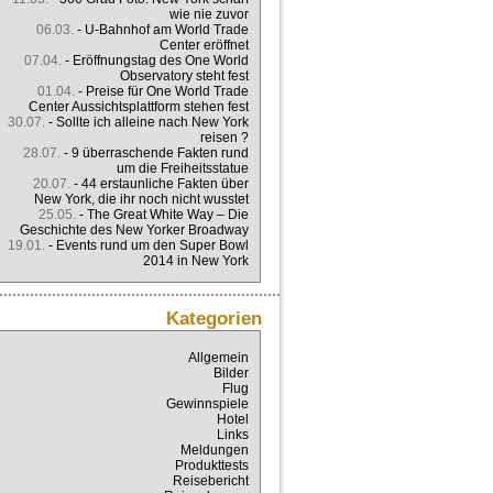
wie nie zuvor
06.03.
-
U-Bahnhof am World Trade
Center eröffnet
07.04.
-
Eröffnungstag des One World
Observatory steht fest
01.04.
-
Preise für One World Trade
Center Aussichtsplattform stehen fest
30.07.
-
Sollte ich alleine nach New York
reisen ?
28.07.
-
9 überraschende Fakten rund
um die Freiheitsstatue
20.07.
-
44 erstaunliche Fakten über
New York, die ihr noch nicht wusstet
25.05.
-
The Great White Way – Die
Geschichte des New Yorker Broadway
19.01.
-
Events rund um den Super Bowl
2014 in New York
Kategorien
Allgemein
Bilder
Flug
Gewinnspiele
Hotel
Links
Meldungen
Produkttests
Reisebericht