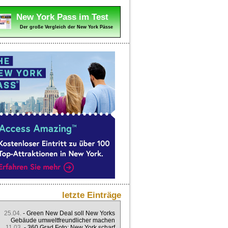
New York Pass im Test
Der große Vergleich der New York Pässe
letzte Einträge
25.04.
-
Green New Deal soll New Yorks
Gebäude umweltfreundlicher machen
11.03.
-
360 Grad Foto: New York scharf