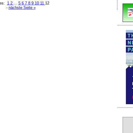
es:
1
2
...
5
6
7
8
9
10
11
12
-
nächste Seite »