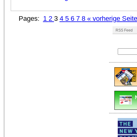
Pages:
1
2
3
4
5
6
7
8
« vorherige Seit
RSS Feed