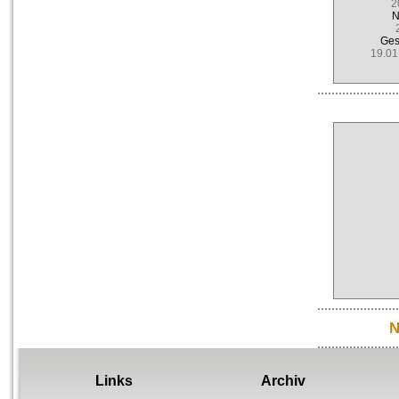
2
N
Ges
19.01
N
Links
Archiv