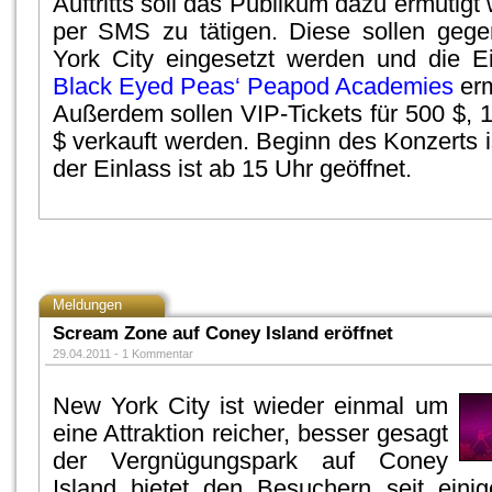
Auftritts soll das Publikum dazu ermutig
per SMS zu tätigen. Diese sollen geg
York City eingesetzt werden und die E
Black Eyed Peas‘ Peapod Academies
erm
Außerdem sollen VIP-Tickets für 500 $, 
$ verkauft werden. Beginn des Konzerts i
der Einlass ist ab 15 Uhr geöffnet.
Meldungen
Scream Zone auf Coney Island eröffnet
29.04.2011 -
1 Kommentar
New York City ist wieder einmal um
eine Attraktion reicher, besser gesagt
der Vergnügungspark auf Coney
Island bietet den Besuchern seit eini